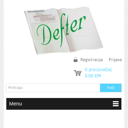
Registracija
Prijava
0
proizvod(a)
0.00
KM
Menu