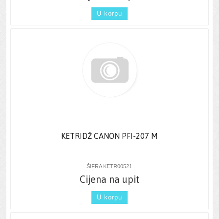
U korpu
KETRIDŽ CANON PFI-207 M
ŠIFRA KETR00521
Cijena na upit
U korpu