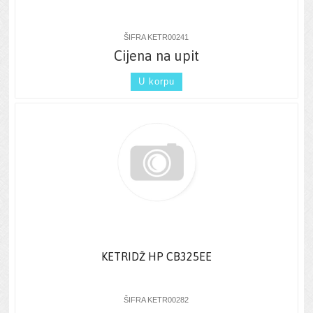
ŠIFRA KETR00241
Cijena na upit
U korpu
KETRIDŽ HP CB325EE
ŠIFRA KETR00282