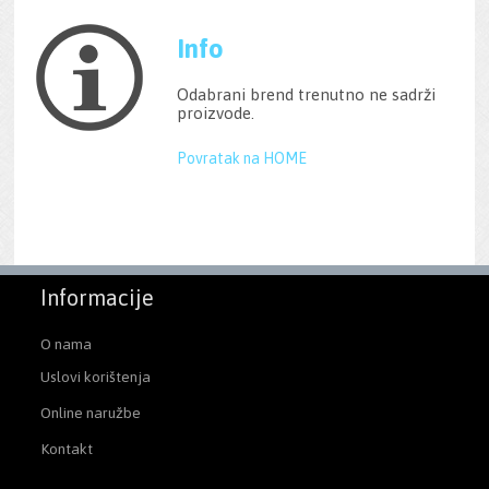
Info
Odabrani brend trenutno ne sadrži
proizvode.
Povratak na HOME
Informacije
O nama
Uslovi korištenja
Online naružbe
Kontakt