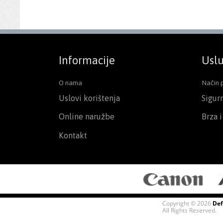
Informacije
Uslu
O nama
Način 
Uslovi korištenja
Sigur
Online naružbe
Brza 
Kontakt
Copyright © 2026
Def
All Rights Reserved.