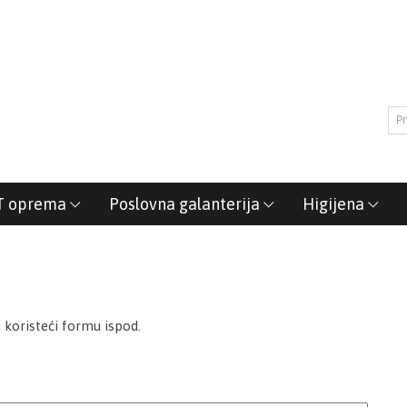
T oprema
Poslovna galanterija
Higijena
i koristeći formu ispod.