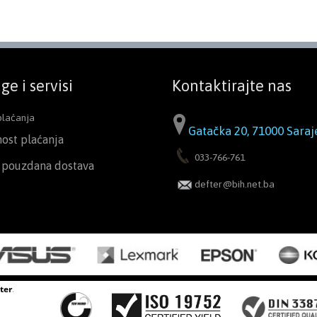
ge i servisi
Kontaktirajte nas
plaćanja
Gatačka 20, 71000 Saraj
nost plaćanja
033-766-761
i pouzdana dostava
defter@bih.net.ba
ter
.