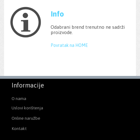
Info
Odabrani brend trenutno ne sadrži
proizvode.
Povratak na HOME
Informacije
O nama
Uslovi korištenja
Online naružbe
Kontakt