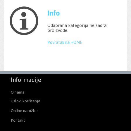
Info
Odabrana kategorija ne sadrži
proizvode.
Povratak na HOME
Informacije
O nama
Uslovi korištenja
Online naružbe
Kontakt