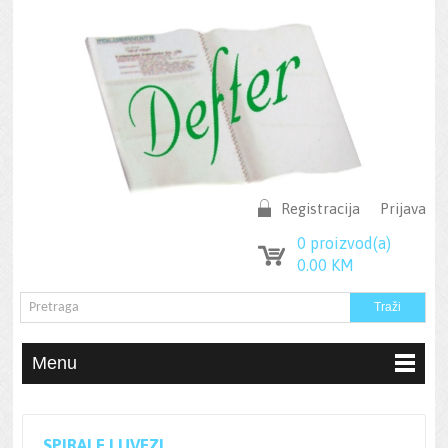
Registracija
Prijava
0
proizvod(a)
0.00
KM
Menu
SPIRALE I UVEZI