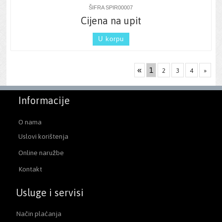
ŠIFRA SPIR00007
Cijena na upit
U korpu
«
1
2
3
4
»
Informacije
O nama
Uslovi korištenja
Online naružbe
Kontakt
Usluge i servisi
Način plaćanja