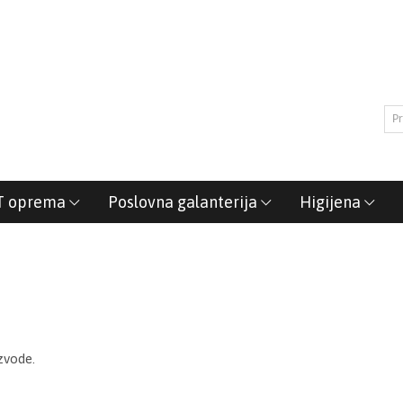
T oprema
Poslovna galanterija
Higijena
zvode.