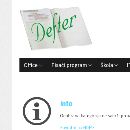
Office
Pisaći program
Škola
I
Info
Odabrana kategorija ne sadrži proi
Povratak na HOME