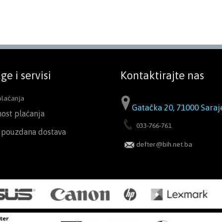
ge i servisi
Kontaktirajte nas
plaćanja
Gatačka 20, 71000 Saraj
nost plaćanja
033-766-761
i pouzdana dostava
defter@bih.net.ba
ter
.