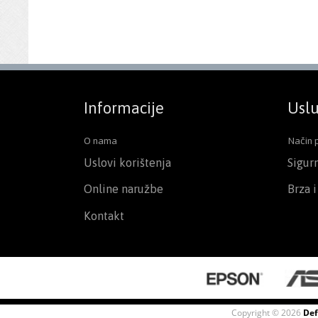
Informacije
Uslu
O nama
Način 
Uslovi korištenja
Sigur
Online naružbe
Brza 
Kontakt
Copyright © 2026
Def