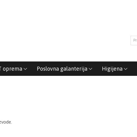
T oprema
Poslovna galanterija
Higijena
zvode.