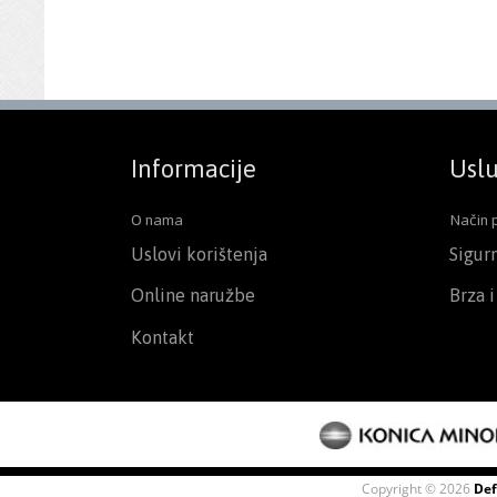
Informacije
Uslu
O nama
Način 
Uslovi korištenja
Sigur
Online naružbe
Brza 
Kontakt
Copyright © 2026
Def