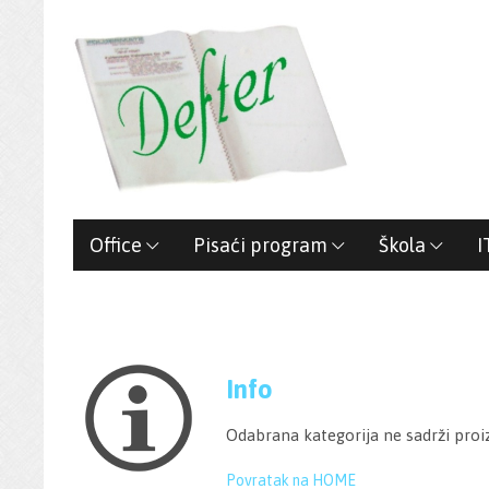
Office
Pisaći program
Škola
I
Info
Odabrana kategorija ne sadrži proi
Povratak na HOME