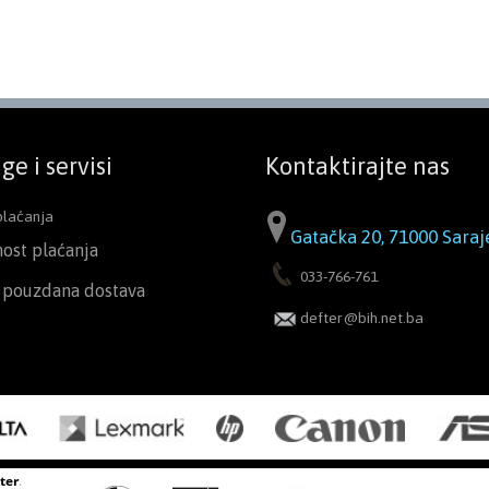
ge i servisi
Kontaktirajte nas
plaćanja
Gatačka 20, 71000 Saraj
nost plaćanja
033-766-761
i pouzdana dostava
defter@bih.net.ba
ter
.