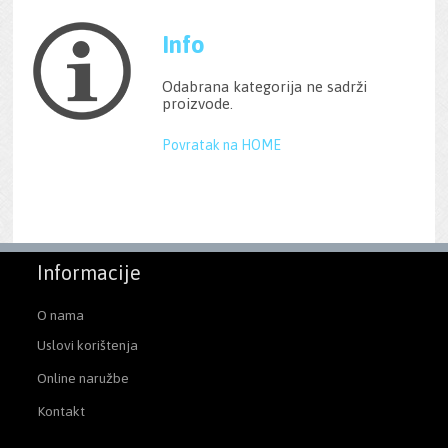
Info
Odabrana kategorija ne sadrži
proizvode.
Povratak na HOME
Informacije
O nama
Uslovi korištenja
Online naružbe
Kontakt