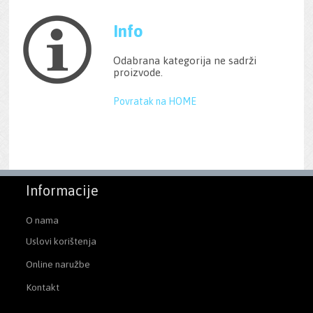
Info
Odabrana kategorija ne sadrži
proizvode.
Povratak na HOME
Informacije
O nama
Uslovi korištenja
Online naružbe
Kontakt