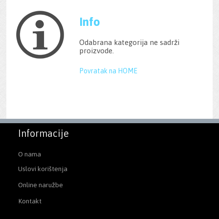
Info
Odabrana kategorija ne sadrži
proizvode.
Povratak na HOME
Informacije
O nama
Uslovi korištenja
Online naružbe
Kontakt