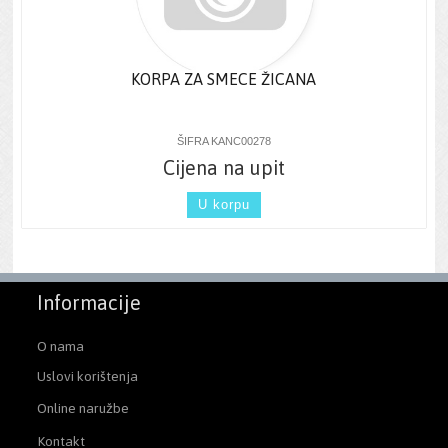
KORPA ZA SMECE ŽICANA
ŠIFRA KANC00278
Cijena na upit
U korpu
Informacije
O nama
Uslovi korištenja
Online naružbe
Kontakt