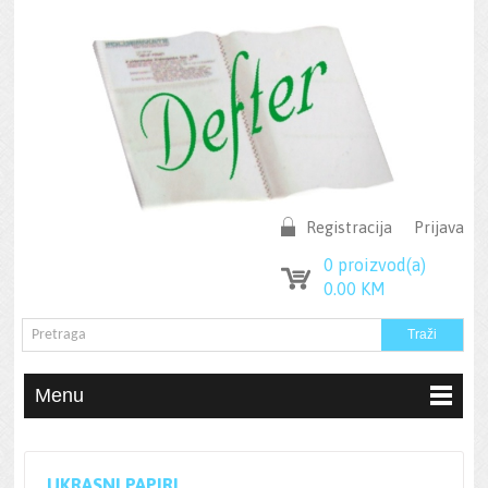
Registracija
Prijava
0
proizvod(a)
0.00
KM
Menu
UKRASNI PAPIRI