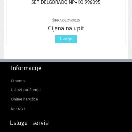
SET DELGORADO NP+KO 996095
ŠIFRA OLOV00115
Cijena na upit
U korpu
Informacije
O nama
Uslovi korištenja
Online naružbe
Kontakt
Usluge i servisi