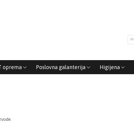
T oprema
Poslovna galanterija
Higijena
zvode.