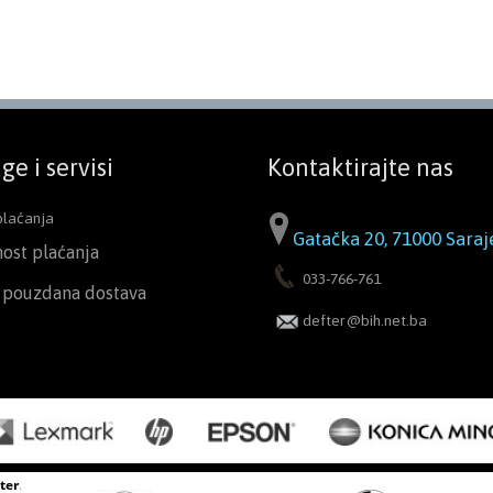
ge i servisi
Kontaktirajte nas
plaćanja
Gatačka 20, 71000 Saraj
nost plaćanja
033-766-761
i pouzdana dostava
defter@bih.net.ba
ter
.