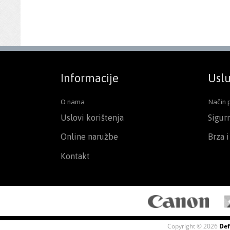
Informacije
Uslu
O nama
Način 
Uslovi korištenja
Sigur
Online naružbe
Brza 
Kontakt
Copyright © 2026
Def