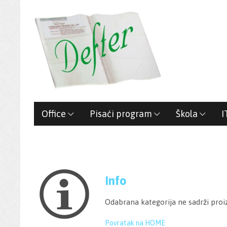
Office
Pisaći program
Škola
I
Info
Odabrana kategorija ne sadrži proi
Povratak na HOME