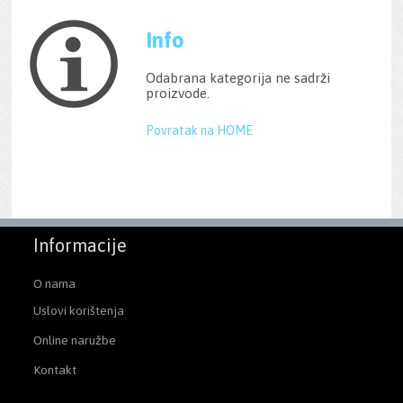
Info
Odabrana kategorija ne sadrži
proizvode.
Povratak na HOME
Informacije
O nama
Uslovi korištenja
Online naružbe
Kontakt