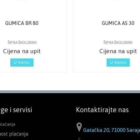
GUMICA BR 80
GUMICA AS 30
ŠIFRA ŠKOL00084
ŠIFRA ŠKOL00085
Cijena na upit
Cijena na upit
U korpu
U korpu
ge i servisi
Kontaktirajte nas
plaćanja
Gatačka 20, 71000 Saraj
nost plaćanja