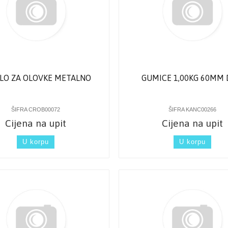
ALO ZA OLOVKE METALNO
GUMICE 1,00KG 60MM
ŠIFRA CROB00072
ŠIFRA KANC00266
Cijena na upit
Cijena na upit
U korpu
U korpu