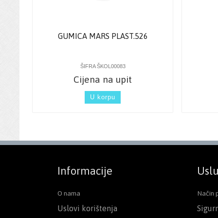
GUMICA MARS PLAST.526
ŠIFRA ŠKOL00083
Cijena na upit
U korpu
Informacije
Uslu
O nama
Način 
Uslovi korištenja
Sigur