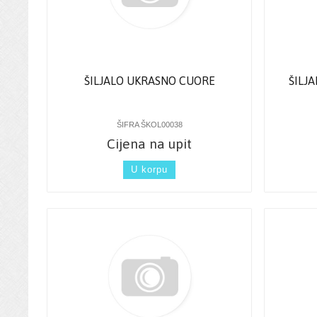
ŠILJALO UKRASNO CUORE
ŠILJ
ŠIFRA ŠKOL00038
Cijena na upit
U korpu