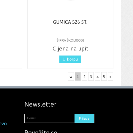
GUMICA 526 ST.
ŠIFRA ŠKOL00086
Cijena na upit
U korpu
«
1
2
3
4
5
»
Newsletter
evo
Povežite se