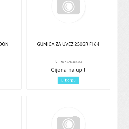
 DON
GUMICA ZA UVEZ 250GR FI 64
ŠIFRA KANC00283
Cijena na upit
U korpu