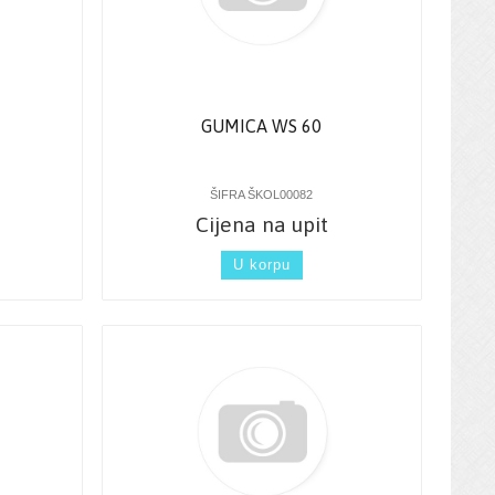
GUMICA WS 60
ŠIFRA ŠKOL00082
Cijena na upit
U korpu