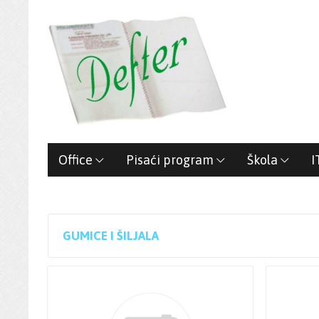
Office
Pisaći program
Škola
I
GUMICE I ŠILJALA