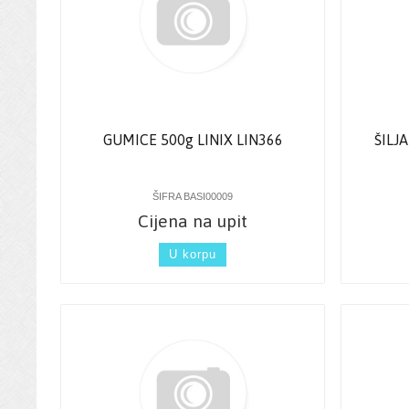
GUMICE 500g LINIX LIN366
ŠILJ
ŠIFRA BASI00009
Cijena na upit
U korpu